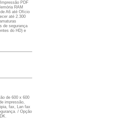
e Impressão PDF
 Memória RAM
de A6 até Ofício
ecer até 2.300
ramaturas
os de segurança
entes do HD) e
ão de 600 x 600
 de impressão,
pia, fax, Lan fax
egurança. / Opção
SDK.