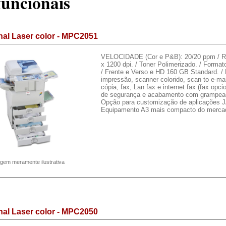
funcionais
nal Laser color - MPC2051
VELOCIDADE (Cor e P&B): 20/20 ppm / R
x 1200 dpi. / Toner Polimerizado. / Format
/ Frente e Verso e HD 160 GB Standard. /
impressão, scanner colorido, scan to e-ma
cópia, fax, Lan fax e internet fax (fax opci
de segurança e acabamento com grampeado
Opção para customização de aplicações J
Equipamento A3 mais compacto do merca
gem meramente ilustrativa
nal Laser color - MPC2050