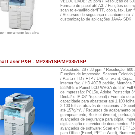
VELOCIDADE: 25 ppm / Resolução de 600 
Formato de papel até A3. / Funções de im
scan to e-mail/folder/FTP, cópia, fax, Lan f
/ Recursos de segurança e acabamento. /
customização de aplicações JAVA- SDK.
gem meramente ilustrativa
onal Laser P&B - MP2851SP/MP3351SP
Velocidade: 28 / 33 ppm / Resolução: 600 x
Funções de Impressão, Scanner Colorido (
/ Pasta / HD / FTP / URL e Twain), Cópia,
internet fax. / HD 40GB padrão, Memória
533MHz e Painel LCD WVGA de 8,5" Full 
de impressão: PCL5e, Adobe Postscript 3
Direta* e IPDS* *(opcional) / Formato de p
capacidade para abastecer até 1.100 folha
3.100 folhas através de opcionais. / Supor
até 157g/m². / Recursos de acabamento p
grampeamento, Booklet (livreto), perfuraçã
avançados de segurança para cópia, impre
digitalização e servidor de documentos. /
avançados de software: Scan em PDF "Loc
para Office (Excel, PPT e Word), Numeraç