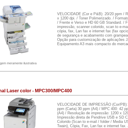
VELOCIDADE (Cor e P&B): 20/20 ppm / R
x 1200 dpi. / Toner Polimerizado. / Format
/ Frente e Verso e HD 60 GB Standard. / 
impressão, scanner colorido, scan to e-ma
cópia, fax, Lan fax e internet fax (fax opci
de segurança e acabamento com grampeado
Opção para customização de aplicações J
Equipamento A3 mais compacto do merca
gem meramente ilustrativa
onal Laser color - MPC300/MPC400
VELOCIDADE DE IMPRESSÃO (Cor/PB): 
ppm (Carta) 30 ppm (A4) / MPC 400: 42 p
(A4) / Resolução de impressão: 1200 x 120
Impressão direta de Pendrive USB e SD C
Colorido (Scan to e-mail / folder / Media
Twain), Cópia, Fax, Lan fax e internet fax