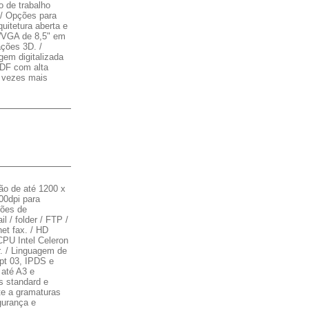
o de trabalho
 / Opções para
uitetura aberta e
 WVGA de 8,5" em
ações 3D. /
gem digitalizada
PDF com alta
 vezes mais
o de até 1200 x
00dpi para
ções de
l / folder / FTP /
net fax. / HD
PU Intel Celeron
r. / Linguagem de
pt 03, IPDS e
 até A3 e
s standard e
te a gramaturas
gurança e