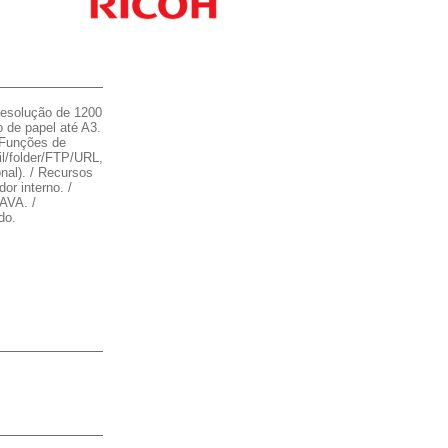
esolução de 1200
o de papel até A3.
 Funções de
il/folder/FTP/URL,
onal). / Recursos
r interno. /
AVA. /
do.