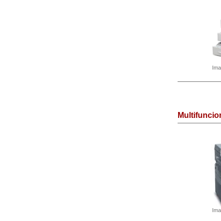
Ima
Multifunci
Ima