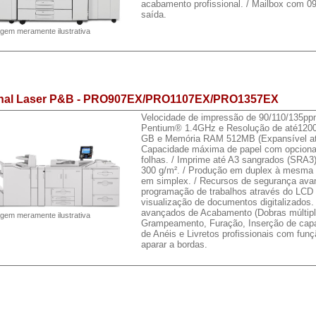
acabamento profissional. / Mailbox com 0
saída.
gem meramente ilustrativa
onal Laser P&B - PRO907EX/PRO1107EX/PRO1357EX
Velocidade de impressão de 90/110/135pp
Pentium® 1.4GHz e Resolução de até1200
GB e Memória RAM 512MB (Expansível at
Capacidade máxima de papel com opciona
folhas. / Imprime até A3 sangrados (SRA3
300 g/m². / Produção em duplex à mesma 
em simplex. / Recursos de segurança avan
programação de trabalhos através do LCD 
visualização de documentos digitalizados.
avançados de Acabamento (Dobras múltipl
gem meramente ilustrativa
Grampeamento, Furação, Inserção de cap
de Anéis e Livretos profissionais com funç
aparar a bordas.