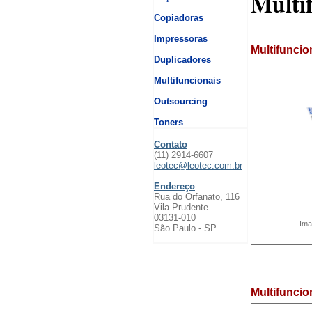
Multi
Copiadoras
Impressoras
Multifuncio
Duplicadores
Multifuncionais
Outsourcing
Toners
Contato
(11) 2914-6607
leotec@leotec.com.br
Endereço
Rua do Orfanato, 116
Vila Prudente
03131-010
Ima
São Paulo - SP
Multifuncio