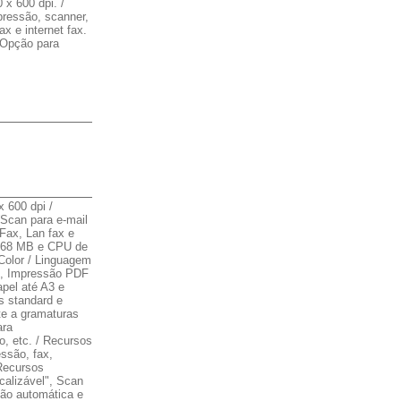
x 600 dpi. /
pressão, scanner,
ax e internet fax.
 Opção para
 600 dpi /
Scan para e-mail
 Fax, Lan fax e
 768 MB e CPU de
Color / Linguagem
*, Impressão PDF
apel até A3 e
s standard e
te a gramaturas
ara
o, etc. / Recursos
ssão, fax,
 Recursos
alizável", Scan
ão automática e