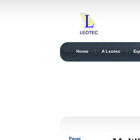
Home
A Leotec
Eq
Peças