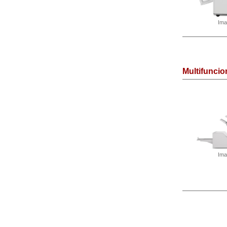
Ima
Multifunci
Ima