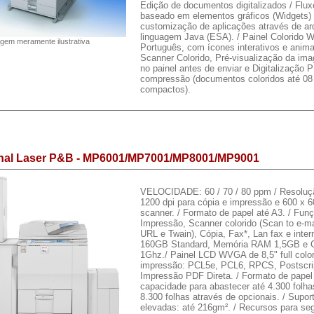
Edição de documentos digitalizados / Flux
baseado em elementos gráficos (Widgets)
customização de aplicações através de arq
linguagem Java (ESA). / Painel Colorido
gem meramente ilustrativa
Português, com ícones interativos e anim
Scanner Colorido, Pré-visualização da ima
no painel antes de enviar e Digitalização 
compressão (documentos coloridos até 08
compactos).
onal Laser P&B - MP6001/MP7001/MP8001/MP9001
VELOCIDADE: 60 / 70 / 80 ppm / Resoluçã
1200 dpi para cópia e impressão e 600 x 6
scanner. / Formato de papel até A3. / Fun
Impressão, Scanner colorido (Scan to e-mai
URL e Twain), Cópia, Fax*, Lan fax e inter
160GB Standard, Memória RAM 1,5GB e C
1Ghz./ Painel LCD WVGA de 8,5" full colo
impressão: PCL5e, PCL6, RPCS, Postscri
Impressão PDF Direta. / Formato de papel
capacidade para abastecer até 4.300 folha
8.300 folhas através de opcionais. / Supor
elevadas: até 216gm². / Recursos para se