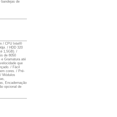
9 bandejas de
m / CPU Intel®
dpi. / HDD 320
é 1,5GB). /
is de 8050
) e Gramatura até
velocidade que
çado. / Fácil
em cores. / Pré-
 / Módulos
as,
as, Encadernação
ão opcional de