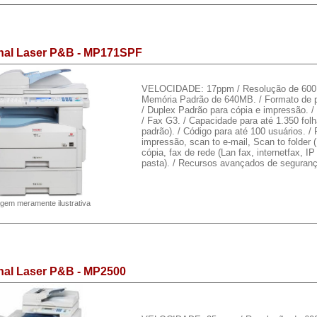
onal Laser P&B - MP171SPF
VELOCIDADE: 17ppm / Resolução de 600 x
Memória Padrão de 640MB. / Formato de pa
/ Duplex Padrão para cópia e impressão. /
/ Fax G3. / Capacidade para até 1.350 folh
padrão). / Código para até 100 usuários. /
impressão, scan to e-mail, Scan to folde
cópia, fax de rede (Lan fax, internetfax, I
pasta). / Recursos avançados de seguran
gem meramente ilustrativa
onal Laser P&B - MP2500