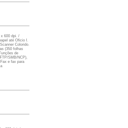
 600 dpi. /
pel até Oficio I.
 Scanner Colorido.
as (350 folhas
 Funções de
r (FTP/SMB/NCP),
P Fax e fax para
ça