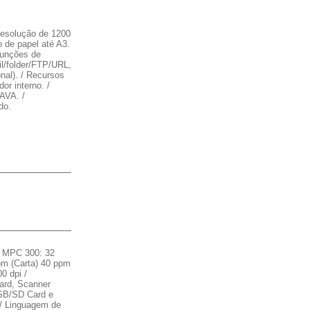
esolução de 1200
o de papel até A3.
Funções de
il/folder/FTP/URL,
onal). / Recursos
r interno. /
AVA. /
do.
MPC 300: 32
pm (Carta) 40 ppm
0 dpi /
ard, Scanner
 USB/SD Card e
. / Linguagem de