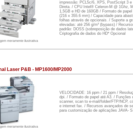
impressão: PCL5c/6, XPS, PostScript 3 
Direta. / CPU Intel® Celeron-M @ 1Ghz,
1,5GB e HD de 160GB / Formato de papel 
(216 x 355.6 mm) / Capacidade para abast
folhas através de opcionais. / Suporte a g
elevadas: até 256 g/m² (bypass) / Recurs
padrão: DOSS (sobreposição de dados lat
Criptografia de dados do HD* Opcional
gem meramente ilustrativa
onal Laser P&B - MP1600/MP2000
VELOCIDADE: 16 ppm / 21 ppm / Resoluç
dpi. / Formato de papel até A3. / Funções
scanner, scan to e-mail/folder/FTP/NCP, có
e internet fax. / Recursos avançados de s
para customização de aplicações JAVA- 
gem meramente ilustrativa