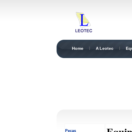
Home
A Leotec
Eq
Equi
Peças