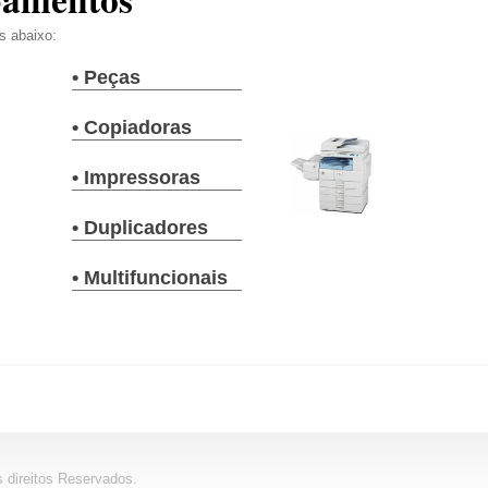
ks abaixo:
•
Peças
•
Copiadoras
•
Impressoras
•
Duplicadores
•
Multifuncionais
s direitos Reservados.