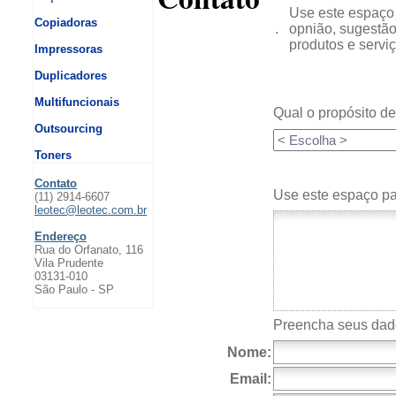
Use este espaço
Copiadoras
.
opnião, sugestã
produtos e serviç
Impressoras
Duplicadores
Multifuncionais
Qual o propósito d
Outsourcing
Toners
Contato
Use este espaço p
(11) 2914-6607
leotec@leotec.com.br
Endereço
Rua do Orfanato, 116
Vila Prudente
03131-010
São Paulo - SP
Preencha seus dad
Nome:
Email: